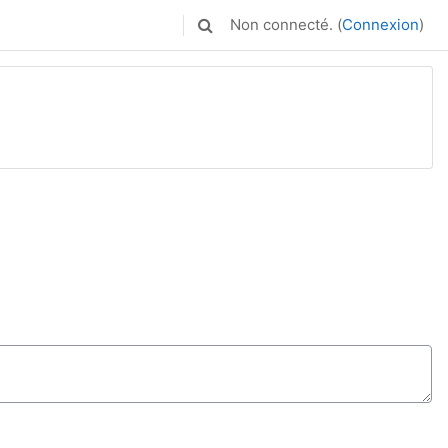
Non connecté. (
Connexion
)
Activer/désactiver la saisie de rec